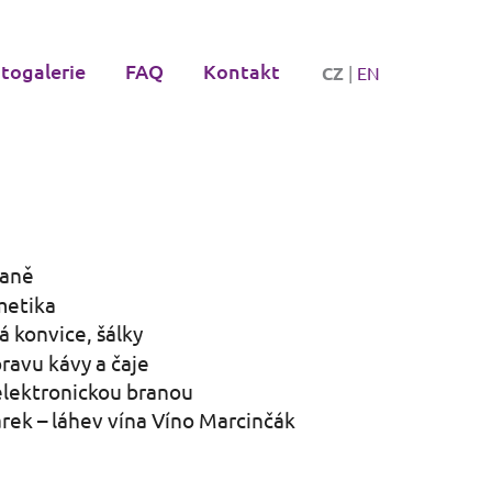
togalerie
FAQ
Kontakt
CZ
|
EN
daně
metika
á konvice, šálky
pravu kávy a čaje
elektronickou branou
árek – láhev vína Víno Marcinčák