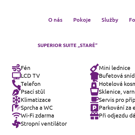
O nás
Pokoje
Služby
Fo
SUPERIOR SUITE „STARÉ“
Fén
Mini lednice
LCD TV
Bufetová sní
Telefon
Hotelová kos
Psací stůl
Sklenice, varn
Klimatizace
Servis pro pří
Sprcha a WC
Parkování za 
Wi-Fi zdarma
Při odjezdu d
Stropní ventilátor