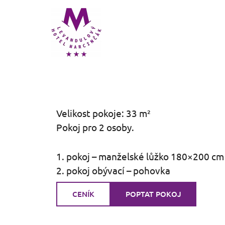
Přeskočit
na
obsah
Velikost pokoje: 33 m²
Pokoj pro 2 osoby.
1. pokoj – manželské lůžko 180×200 cm
2. pokoj obývací – pohovka
CENÍK
POPTAT POKOJ