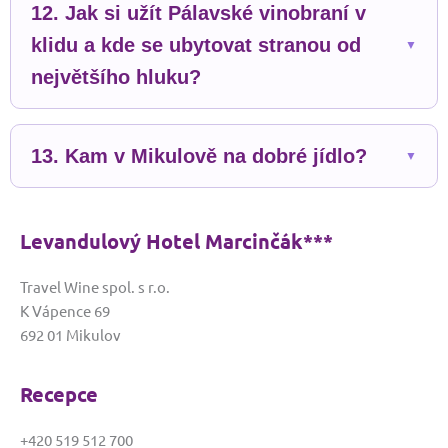
12. Jak si užít Pálavské vinobraní v
klidu a kde se ubytovat stranou od
největšího hluku?
13. Kam v Mikulově na dobré jídlo?
Levandulový Hotel Marcinčák***
Travel Wine spol. s r.o.
K Vápence 69
692 01 Mikulov
Recepce
+420 519 512 700