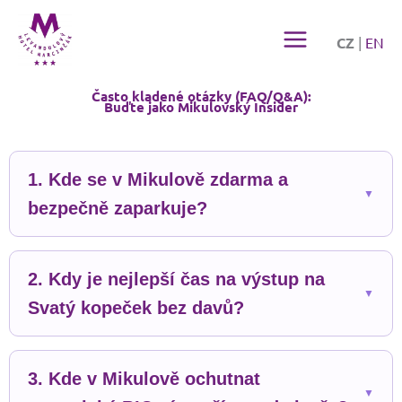
Přeskočit
na
CZ
|
EN
obsah
Často kladené otázky (FAQ/Q&A):
Buďte jako Mikulovský Insider
1. Kde se v Mikulově zdarma a
bezpečně zaparkuje?
2. Kdy je nejlepší čas na výstup na
Svatý kopeček bez davů?
3. Kde v Mikulově ochutnat