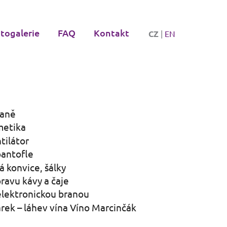
togalerie
FAQ
Kontakt
CZ
|
EN
daně
metika
tilátor
pantofle
á konvice, šálky
pravu kávy a čaje
elektronickou branou
árek – láhev vína Víno Marcinčák