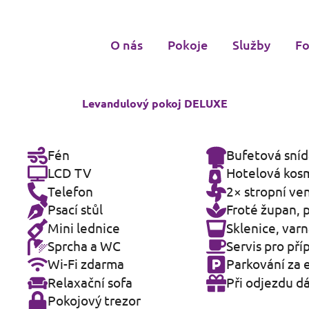
O nás
Pokoje
Služby
Fo
Levandulový pokoj DELUXE
Fén
Bufetová sní
LCD TV
Hotelová kos
Telefon
2× stropní ven
Psací stůl
Froté župan, 
Mini lednice
Sklenice, varn
Sprcha a WC
Servis pro pří
Wi-Fi zdarma
Parkování za 
Relaxační sofa
Při odjezdu d
Pokojový trezor