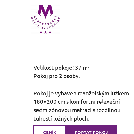
Přeskočit
na
obsah
Velikost pokoje: 37 m²
Pokoj pro 2 osoby.
Pokoj je vybaven manželským lůžkem
180×200 cm s komfortní relaxační
sedmizónovou matrací s rozdílnou
tuhostí ložných ploch.
CENÍK
POPTAT POKOJ