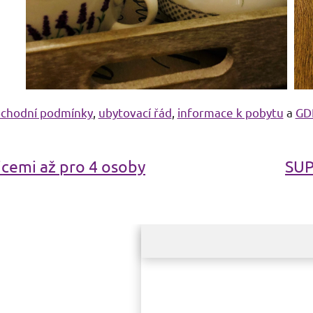
chodní podmínky
,
ubytovací řád
,
informace k pobytu
a
GD
cemi až pro 4 osoby
SUP