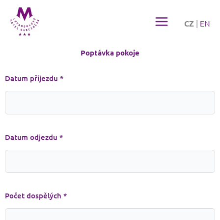
Přeskočit
na
CZ
|
EN
obsah
Poptávka pokoje
Datum příjezdu *
Datum odjezdu *
Počet dospělých *