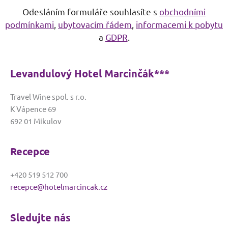
A
Odesláním formuláře souhlasíte s
obchodními
l
podmínkami
,
ubytovacím řádem
,
informacemi k pobytu
t
a
GDPR
.
e
r
n
Levandulový Hotel Marcinčák***
a
t
Travel Wine spol. s r.o.
i
K Vápence 69
v
692 01 Mikulov
e
:
Recepce
+420 519 512 700
recepce@hotelmarcincak.cz
Sledujte nás