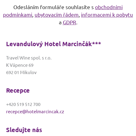
A
Odesláním formuláře souhlasíte s
obchodními
l
podmínkami
,
ubytovacím řádem
,
informacemi k pobytu
t
a
GDPR
.
e
r
n
Levandulový Hotel Marcinčák***
a
t
Travel Wine spol. s r.o.
i
K Vápence 69
v
692 01 Mikulov
e
:
Recepce
+420 519 512 700
recepce@hotelmarcincak.cz
Sledujte nás