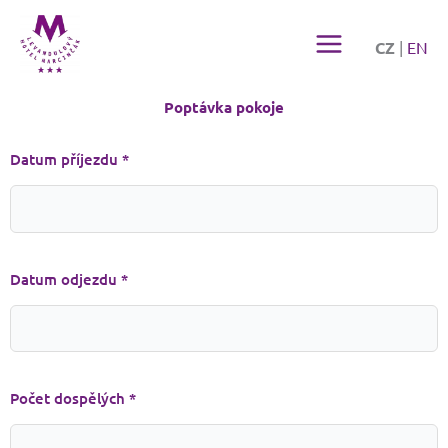
Přeskočit
na
CZ
|
EN
obsah
Poptávka pokoje
Datum příjezdu *
Datum odjezdu *
Počet dospělých *