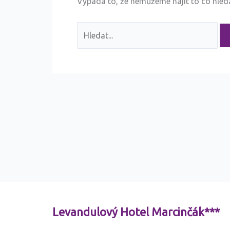
Vypadá to, že nemůžeme najít to co hle
Levandulový Hotel Marcinčák***