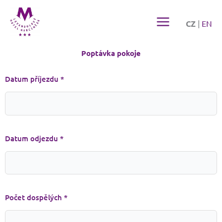
Přeskočit
na
CZ
|
EN
obsah
Poptávka pokoje
Datum příjezdu *
Datum odjezdu *
Počet dospělých *