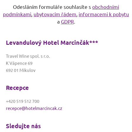
A
Odesláním formuláře souhlasíte s
obchodními
l
podmínkami
,
ubytovacím řádem
,
informacemi k pobytu
t
a
GDPR
.
e
r
n
Levandulový Hotel Marcinčák***
a
t
Travel Wine spol. s r.o.
i
K Vápence 69
v
692 01 Mikulov
e
:
Recepce
+420 519 512 700
recepce@hotelmarcincak.cz
Sledujte nás